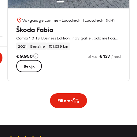
Vakgarage Lamme - Loosdrecht
| Loosdrecht (NH)
Škoda Fabia
Combi 1.0 TSI Business Edition , navigatie , pdc met camera
2021
Benzine
151.639 km
€ 9.950
€ 137
of v.a.
/mnd
Bekijk
Filteren