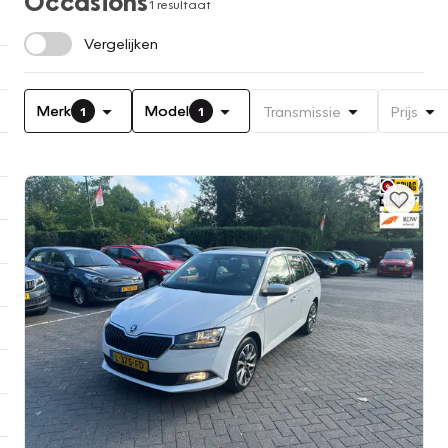
Occasions
1 resultaat
Vergelijken
Merk
Model
Transmissie
Prijs
1
1