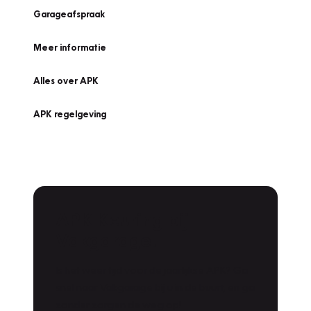
Garageafspraak
Meer informatie
Alles over APK
APK regelgeving
APK Keuring bij
Vakgarage!
Is het weer tijd voor de jaarlijkse APK? Ga
snel naar Vakgarage bij u in de buurt, en ga
zonder zorgen de weg op!