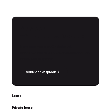
Plan een
Werkplaatsafspraak
Is uw auto toe aan Onderhoud,
Bandenwissel of een Vakantiecheck? Plan
online een afspraak!
Maak een afspraak
Lease
Private lease