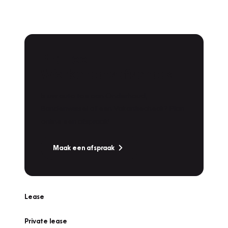
Plan een
Werkplaatsafspraak
Is uw auto toe aan Onderhoud,
Bandenwissel of een Vakantiecheck? Plan
online een afspraak!
Maak een afspraak
Lease
Private lease