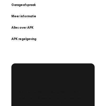
Garageafspraak
Meer informatie
Alles over APK
APK regelgeving
APK Keuring bij
Vakgarage!
Is het weer tijd voor de jaarlijkse APK? Ga
snel naar Vakgarage bij u in de buurt, en ga
zonder zorgen de weg op!