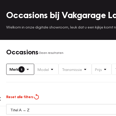
Occasions bij Vakgarage 
Welkom in onze digitale showroom, leuk dat u een kijkje komt
Occasions
Geen resultaten
Merk
Model
Transmissie
Prijs
1
Reset alle filters