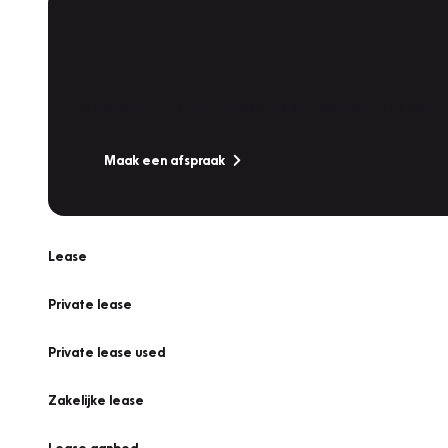
Plan een
Werkplaatsafspraak
Is uw auto toe aan Onderhoud, Bandenwissel of een Va
Maak een afspraak
Lease
Private lease
Private lease used
Zakelijke lease