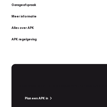
Garageafspraak
Meer informatie
Alles over APK
APK regelgeving
APK Keuring bij Vakgarage!
Is het weer tijd voor de jaarlijkse APK? Ga snel naar V
Plan een APK in