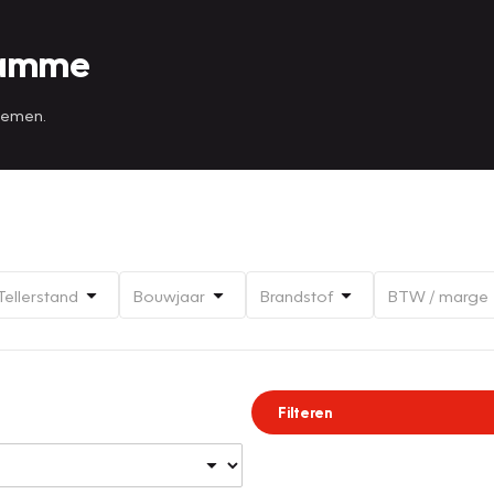
Lamme
 nemen.
Tellerstand
Bouwjaar
Brandstof
BTW / marge
Filteren