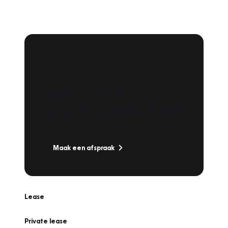
Plan een
Werkplaatsafspraak
Is uw auto toe aan Onderhoud,
Bandenwissel of een Vakantiecheck? Plan
online een afspraak!
Maak een afspraak
Lease
Private lease