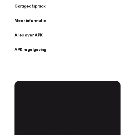
Garageafspraak
Meer informatie
Alles over APK
APK regelgeving
APK Keuring bij
Vakgarage!
Is het weer tijd voor de jaarlijkse APK? Ga
snel naar Vakgarage bij u in de buurt, en ga
zonder zorgen de weg op!