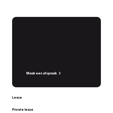
Plan een
Werkplaatsafspraak
Is uw auto toe aan Onderhoud,
Bandenwissel of een Vakantiecheck? Plan
online een afspraak!
Maak een afspraak
Lease
Private lease