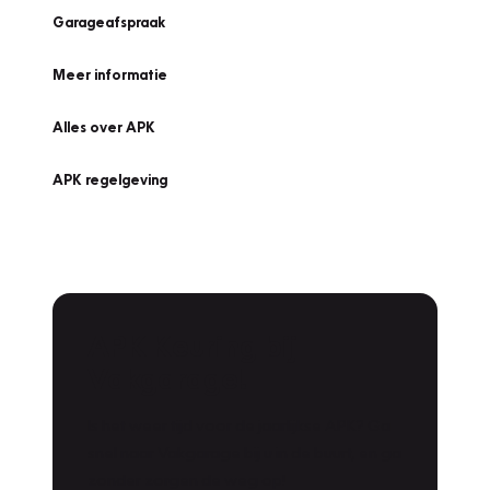
Garageafspraak
Meer informatie
Alles over APK
APK regelgeving
APK Keuring bij
Vakgarage!
Is het weer tijd voor de jaarlijkse APK? Ga
snel naar Vakgarage bij u in de buurt, en ga
zonder zorgen de weg op!