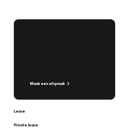
Plan een
Werkplaatsafspraak
Is uw auto toe aan Onderhoud,
Bandenwissel of een Vakantiecheck? Plan
online een afspraak!
Maak een afspraak
Lease
Private lease