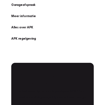
Garageafspraak
Meer informatie
Alles over APK
APK regelgeving
APK Keuring bij
Vakgarage!
Is het weer tijd voor de jaarlijkse APK? Ga
snel naar Vakgarage bij u in de buurt, en ga
zonder zorgen de weg op!