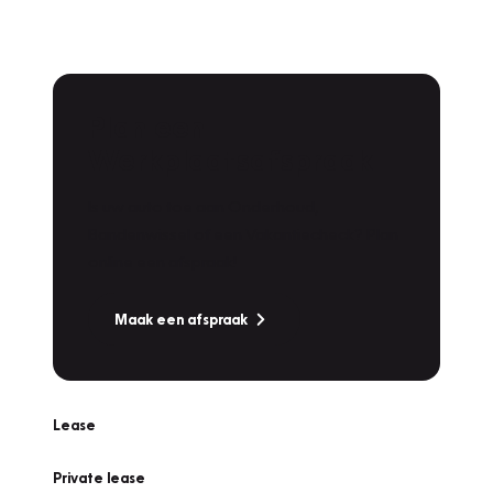
Plan een
Werkplaatsafspraak
Is uw auto toe aan Onderhoud,
Bandenwissel of een Vakantiecheck? Plan
online een afspraak!
Maak een afspraak
Lease
Private lease