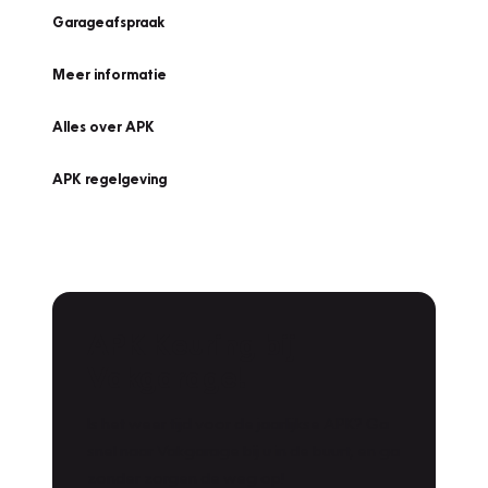
Garageafspraak
Meer informatie
Alles over APK
APK regelgeving
APK Keuring bij
Vakgarage!
Is het weer tijd voor de jaarlijkse APK? Ga
snel naar Vakgarage bij u in de buurt, en ga
zonder zorgen de weg op!