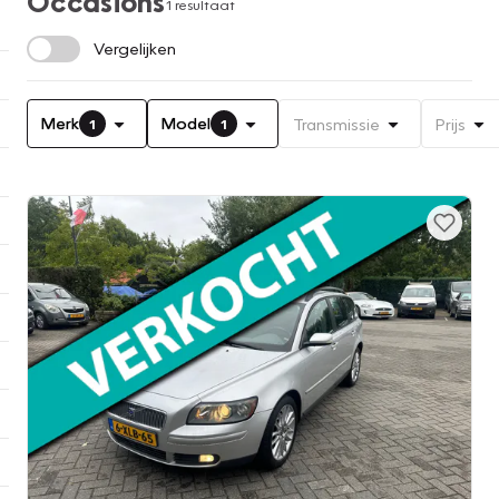
Occasions
1 resultaat
Vergelijken
Merk
Model
Transmissie
Prijs
1
1