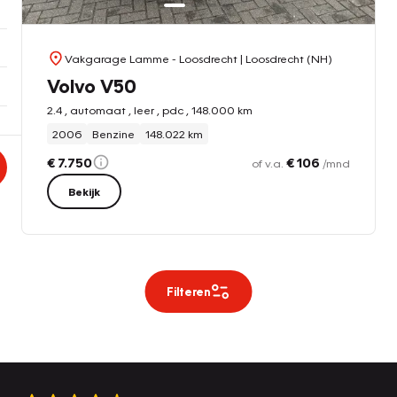
Vakgarage Lamme - Loosdrecht
| Loosdrecht (NH)
Volvo V50
2.4 , automaat , leer , pdc , 148.000 km
2006
Benzine
148.022 km
€ 7.750
€ 106
of v.a.
/mnd
Bekijk
Filteren