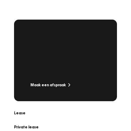
Plan een
Werkplaatsafspraak
Is uw auto toe aan Onderhoud,
Bandenwissel of een Vakantiecheck? Plan
online een afspraak!
Maak een afspraak
Lease
Private lease