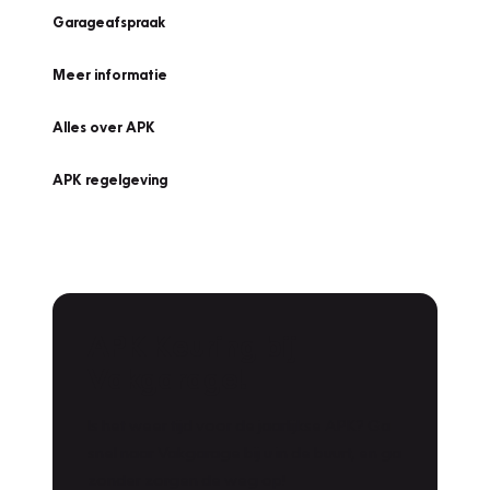
Garageafspraak
Meer informatie
Alles over APK
APK regelgeving
APK Keuring bij
Vakgarage!
Is het weer tijd voor de jaarlijkse APK? Ga
snel naar Vakgarage bij u in de buurt, en ga
zonder zorgen de weg op!