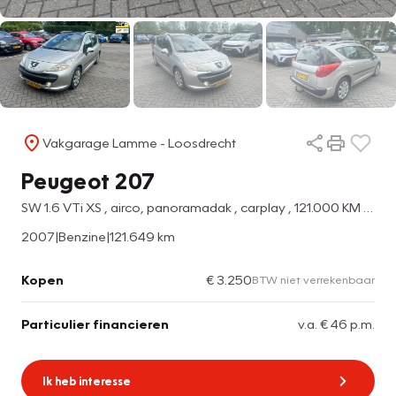
Vakgarage Lamme - Loosdrecht
Peugeot 207
SW 1.6 VTi XS , airco, panoramadak , carplay , 121.000 KM NAP
2007
|
Benzine
|
121.649 km
Kopen
€ 3.250
BTW niet verrekenbaar
Particulier financieren
v.a. € 46 p.m.
Ik heb interesse