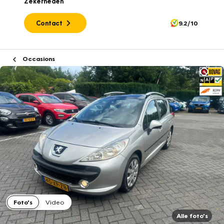
Zekerheden
Contact
9.2/10
Occasions
Foto's
Video
Alle foto's