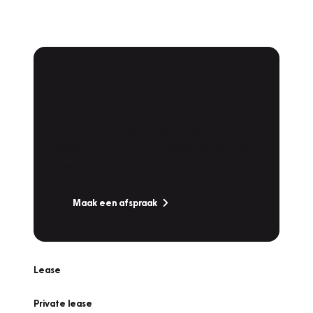
Plan een
Werkplaatsafspraak
Is uw auto toe aan Onderhoud,
Bandenwissel of een Vakantiecheck? Plan
online een afspraak!
Maak een afspraak
Lease
Private lease