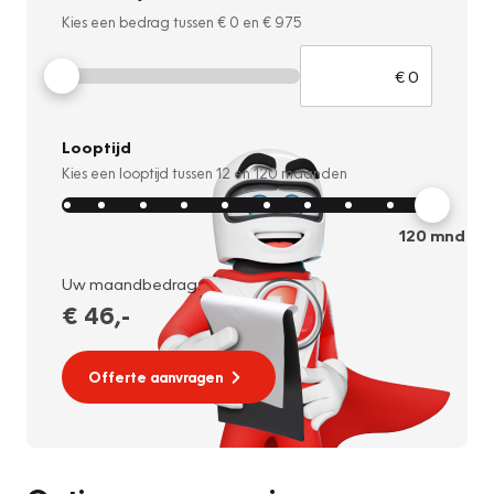
Kies een bedrag tussen
€ 0
en
€ 975
Looptijd
Kies een looptijd tussen
12
en
120
maanden
120
mnd
Uw maandbedrag:
€ 46
,-
Offerte aanvragen