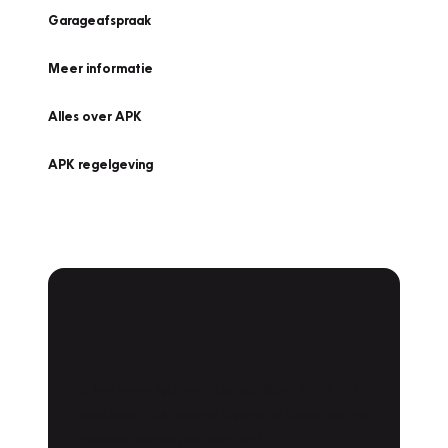
Garageafspraak
Meer informatie
Alles over APK
APK regelgeving
APK Keuring bij
Vakgarage!
Is het weer tijd voor de jaarlijkse APK? Ga
snel naar Vakgarage bij u in de buurt, en ga
zonder zorgen de weg op!