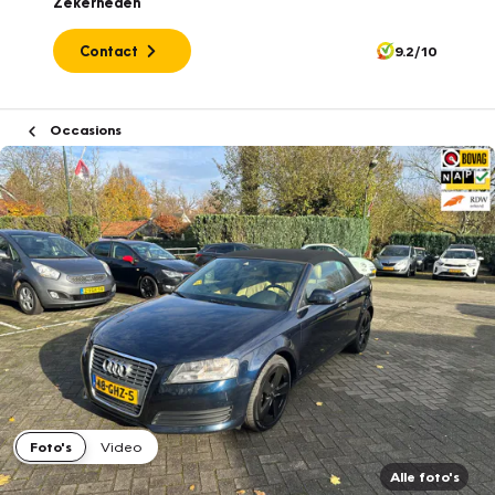
Zekerheden
Contact
9.2/10
Occasions
Foto's
Video
Alle foto's