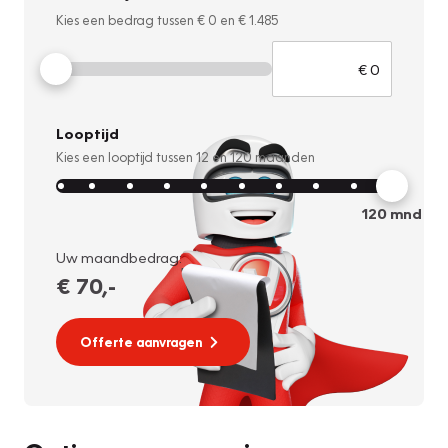
Kies een bedrag tussen
€ 0
en
€ 1.485
Looptijd
Kies een looptijd tussen
12
en
120
maanden
120
mnd
Uw maandbedrag:
€ 70
,-
Offerte aanvragen