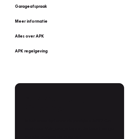
Garageafspraak
Meer informatie
Alles over APK
APK regelgeving
APK Keuring bij
Vakgarage!
Is het weer tijd voor de jaarlijkse APK? Ga
snel naar Vakgarage bij u in de buurt, en ga
zonder zorgen de weg op!