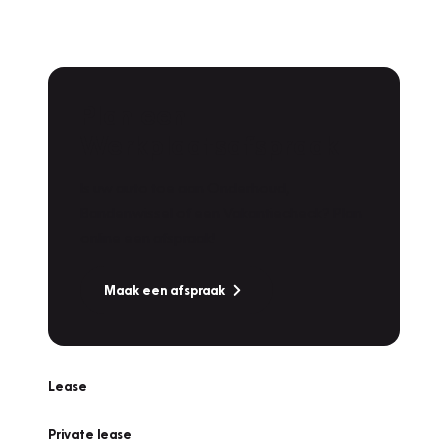
Plan een
Werkplaatsafspraak
Is uw auto toe aan Onderhoud,
Bandenwissel of een Vakantiecheck? Plan
online een afspraak!
Maak een afspraak
Lease
Private lease