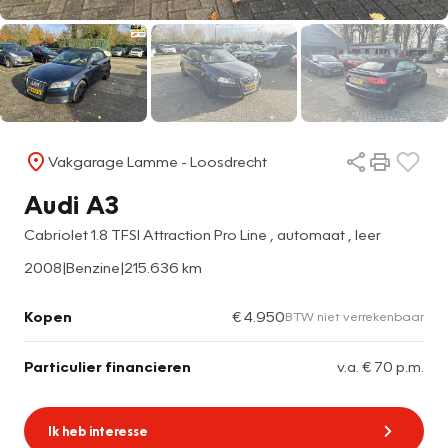
Vakgarage Lamme - Loosdrecht
Audi A3
Cabriolet 1.8 TFSI Attraction Pro Line , automaat , leer
2008
|
Benzine
|
215.636 km
Kopen
€ 4.950
BTW niet verrekenbaar
Particulier financieren
v.a. € 70 p.m.
Ik heb interesse