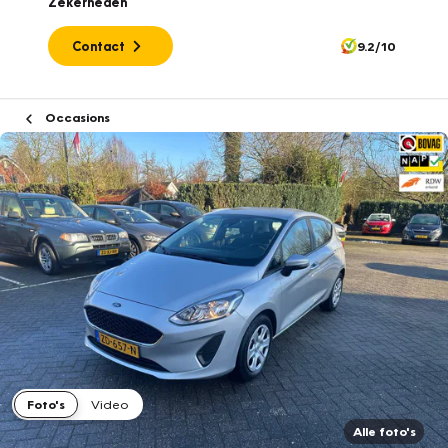
Zekerheden
Contact
9.2/10
Occasions
Foto's
Video
Alle foto's