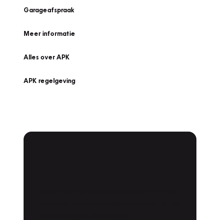
Garageafspraak
Meer informatie
Alles over APK
APK regelgeving
APK Keuring bij
Vakgarage!
Is het weer tijd voor de jaarlijkse APK? Ga
snel naar Vakgarage bij u in de buurt, en ga
zonder zorgen de weg op!