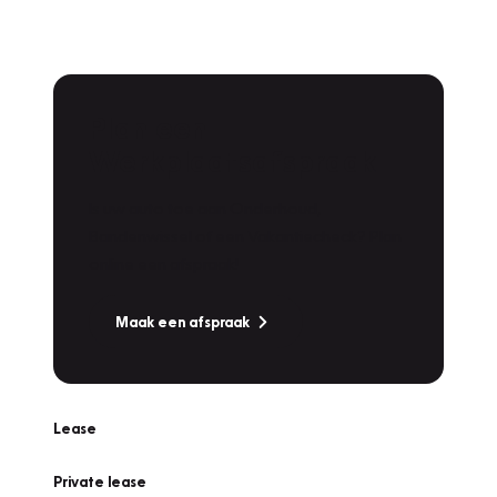
Plan een
Werkplaatsafspraak
Is uw auto toe aan Onderhoud,
Bandenwissel of een Vakantiecheck? Plan
online een afspraak!
Maak een afspraak
Lease
Private lease