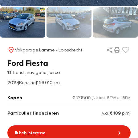
Vakgarage Lamme - Loosdrecht
Ford Fiesta
1.1 Trend , navigatie , airco
2019
|
Benzine
|
163.010 km
Kopen
€ 7.950
Prijs is incl. BTW en BPM
Particulier financieren
v.a. € 109 p.m.
Ik heb interesse