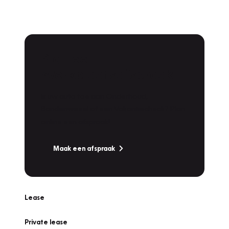
Plan een
Werkplaatsafspraak
Is uw auto toe aan Onderhoud,
Bandenwissel of een Vakantiecheck? Plan
online een afspraak!
Maak een afspraak
Lease
Private lease