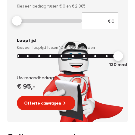
Kies een bedrag tussen
€ 0
en
€ 2.085
Looptijd
Kies een looptijd tussen
12
en
120
maanden
120
mnd
Uw maandbedrag:
€ 95
,-
Offerte aanvragen