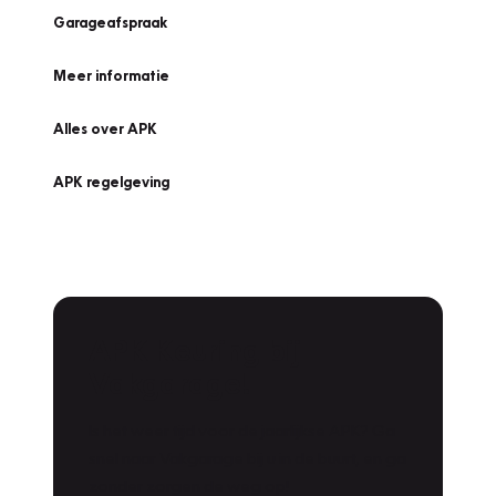
Garageafspraak
Meer informatie
Alles over APK
APK regelgeving
APK Keuring bij
Vakgarage!
Is het weer tijd voor de jaarlijkse APK? Ga
snel naar Vakgarage bij u in de buurt, en ga
zonder zorgen de weg op!