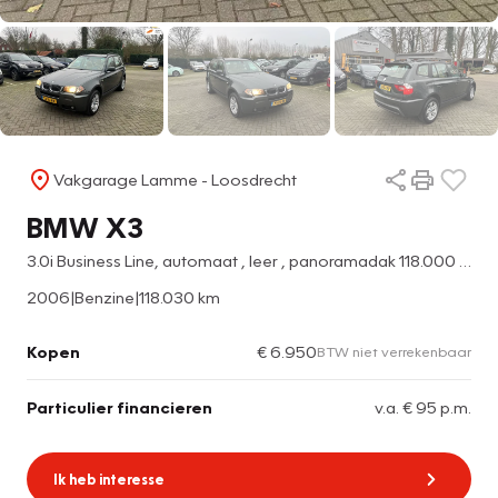
Vakgarage Lamme - Loosdrecht
BMW X3
3.0i Business Line, automaat , leer , panoramadak 118.000 miles
2006
|
Benzine
|
118.030 km
Kopen
€ 6.950
BTW niet verrekenbaar
Particulier financieren
v.a. € 95 p.m.
Ik heb interesse