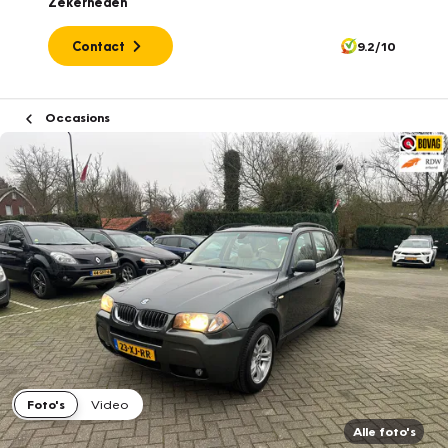
Zekerheden
Contact
9.2/10
Occasions
Foto's
Video
Alle foto's