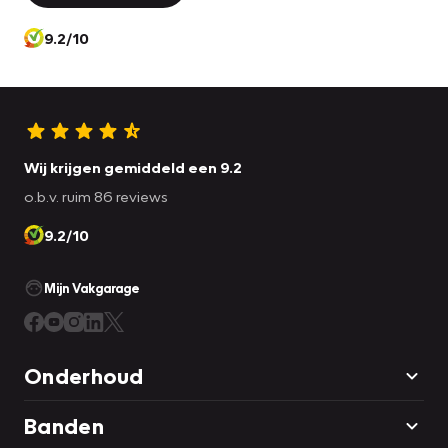
Pragmatisch en veilig als deze auto is, beschikt hij over
9.2/10
diverse veiligheidssystemen. Slappe banden zijn niet alleen
gevaarlijk en kostbaar, maar slijten ook sneller. Gelukkig
waarschuwt het bandenspanningscontrolesysteem tijdig
bij drukverlies.
Wij krijgen gemiddeld een 9.2
Nieuwsgierig? Bel of mail ons nu voor een proefrit.
o.b.v. ruim 86 reviews
9.2/10
Mijn Vakgarage
Onderhoud
Banden