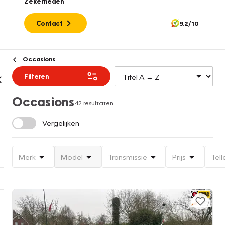
Zekerheden
Contact
9.2/10
Occasions
Filteren
Occasions
42 resultaten
Vergelijken
Merk
Model
Transmissie
Prijs
Tell