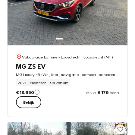
Vakgarage Lamme - Loosdrecht
| Loosdrecht (NH)
MG ZS EV
MG Luxury 45 kWh , leer , navigatie , camera , panoramadak
2021
Elektrisch
98.756 km
€ 13.950
€ 176
of v.a.
/mnd
Bekijk