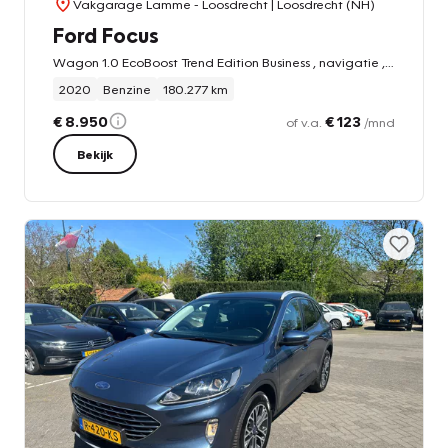
Vakgarage Lamme - Loosdrecht
| Loosdrecht (NH)
Ford Focus
Wagon 1.0 EcoBoost Trend Edition Business , navigatie , pdc
2020
Benzine
180.277 km
€ 8.950
€ 123
of v.a.
/mnd
Bekijk