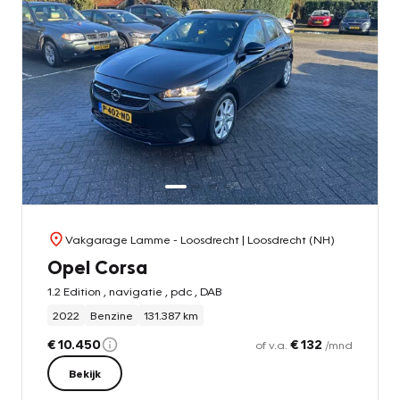
Vakgarage Lamme - Loosdrecht
| Loosdrecht (NH)
Opel Corsa
1.2 Edition , navigatie , pdc , DAB
2022
Benzine
131.387 km
€ 10.450
€ 132
of v.a.
/mnd
Bekijk