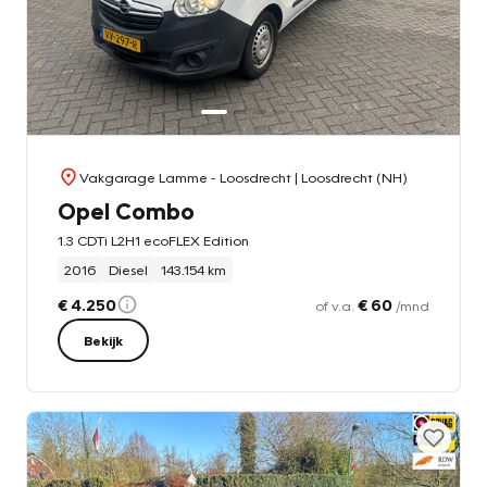
Vakgarage Lamme - Loosdrecht
| Loosdrecht (NH)
Opel Combo
1.3 CDTi L2H1 ecoFLEX Edition
2016
Diesel
143.154 km
€ 4.250
€ 60
of v.a.
/mnd
Bekijk