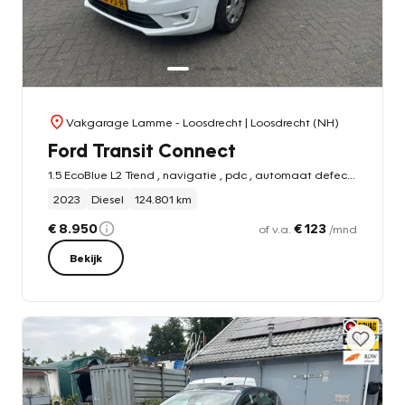
Vakgarage Lamme - Loosdrecht
| Loosdrecht (NH)
Ford Transit Connect
1.5 EcoBlue L2 Trend , navigatie , pdc , automaat defect !!
2023
Diesel
124.801 km
€ 8.950
€ 123
of v.a.
/mnd
Bekijk