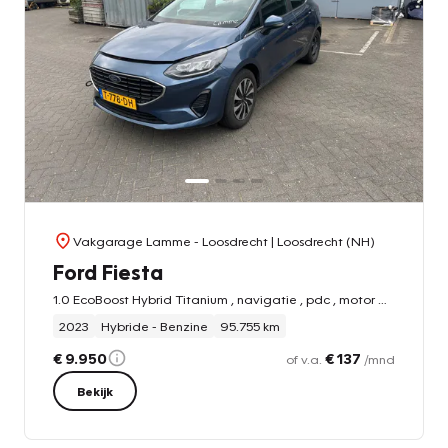
Vakgarage Lamme - Loosdrecht
| Loosdrecht (NH)
Ford Fiesta
1.0 EcoBoost Hybrid Titanium , navigatie , pdc , motor defect
2023
Hybride - Benzine
95.755 km
€ 9.950
€ 137
of v.a.
/mnd
Bekijk