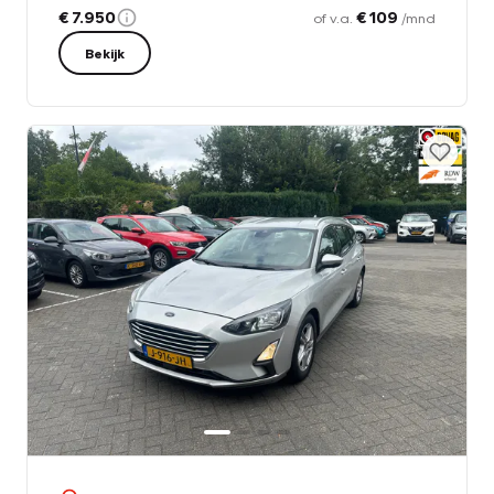
€ 7.950
€ 109
of v.a.
/mnd
Bekijk