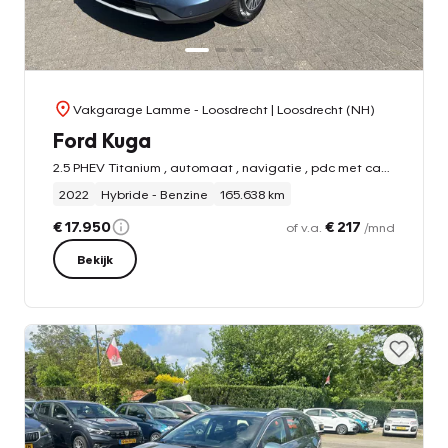
Vakgarage Lamme - Loosdrecht
| Loosdrecht (NH)
Ford Kuga
2.5 PHEV Titanium , automaat , navigatie , pdc met camera
2022
Hybride - Benzine
165.638 km
€ 17.950
€ 217
of v.a.
/mnd
Bekijk