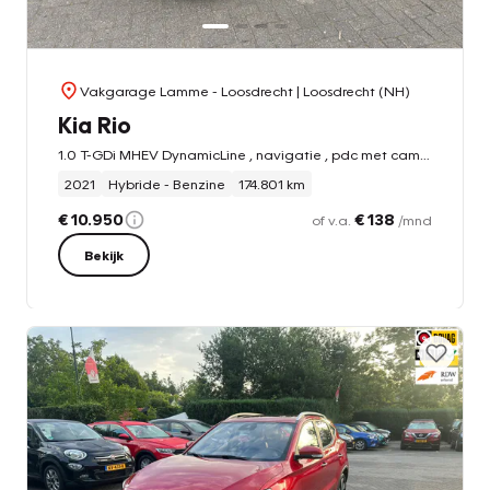
Vakgarage Lamme - Loosdrecht
| Loosdrecht (NH)
Kia Rio
1.0 T-GDi MHEV DynamicLine , navigatie , pdc met camera
2021
Hybride - Benzine
174.801 km
€ 10.950
€ 138
of v.a.
/mnd
Bekijk