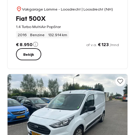
Vakgarage Lamme - Loosdrecht
| Loosdrecht (NH)
Fiat 500X
1.4 Turbo MultiAir PopStar
2016
Benzine
132.914 km
€ 8.950
€ 123
of v.a.
/mnd
Bekijk