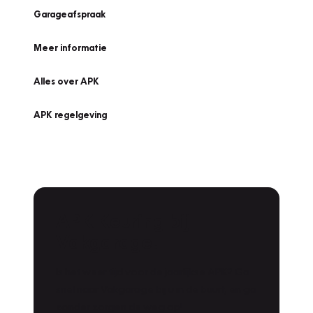
Garageafspraak
Meer informatie
Alles over APK
APK regelgeving
APK Keuring bij
Vakgarage!
Is het weer tijd voor de jaarlijkse APK? Ga
snel naar Vakgarage bij u in de buurt, en ga
zonder zorgen de weg op!