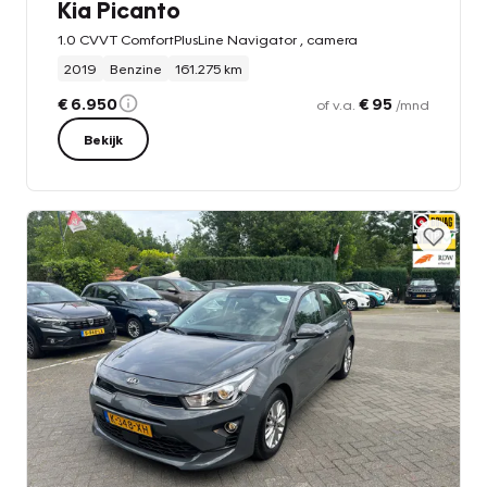
Kia Picanto
1.0 CVVT ComfortPlusLine Navigator , camera
2019
Benzine
161.275 km
€ 6.950
€ 95
of v.a.
/mnd
Bekijk