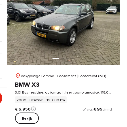
Vakgarage Lamme - Loosdrecht
| Loosdrecht (NH)
BMW X3
3.0i Business Line, automaat , leer , panoramadak 118.000 miles
2006
Benzine
118.030 km
€ 6.950
€ 95
of v.a.
/mnd
Bekijk