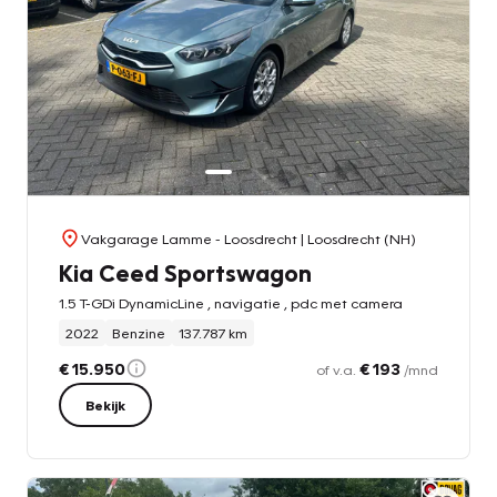
Vakgarage Lamme - Loosdrecht
| Loosdrecht (NH)
Kia Ceed Sportswagon
1.5 T-GDi DynamicLine , navigatie , pdc met camera
2022
Benzine
137.787 km
€ 15.950
€ 193
of v.a.
/mnd
Bekijk