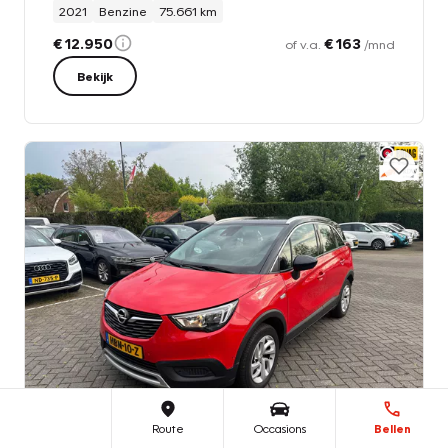
2021
Benzine
75.661 km
€ 12.950
€ 163
of v.a.
/mnd
Bekijk
Route
Occasions
Bellen