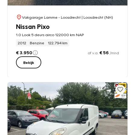
Vakgarage Lamme - Loosdrecht
| Loosdrecht (NH)
Nissan Pixo
1.0 Look 5 deurs airco 122000 km NAP
2012
Benzine
122.794 km
€ 3.950
€ 56
of v.a.
/mnd
Bekijk