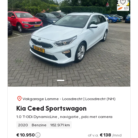
Vakgarage Lamme - Loosdrecht
| Loosdrecht (NH)
Kia Ceed Sportswagon
1.0 T-GDi DynamicLine , navigatie , pdc met camera
2020
Benzine
162.971 km
€ 10.950
€ 138
of v.a.
/mnd