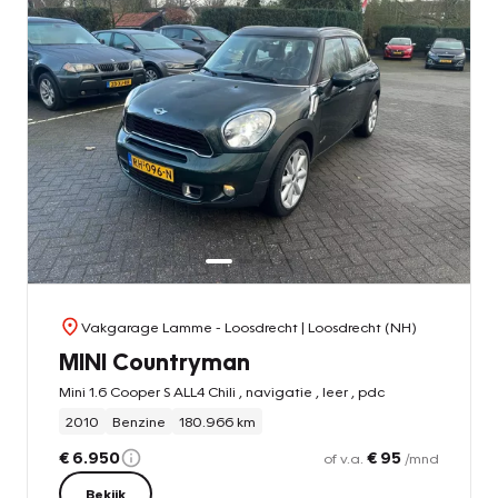
Vakgarage Lamme - Loosdrecht
| Loosdrecht (NH)
MINI Countryman
Mini 1.6 Cooper S ALL4 Chili , navigatie , leer , pdc
2010
Benzine
180.966 km
€ 6.950
€ 95
of v.a.
/mnd
Bekijk