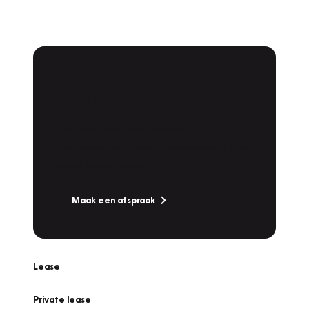
Plan een
Werkplaatsafspraak
Is uw auto toe aan Onderhoud,
Bandenwissel of een Vakantiecheck? Plan
online een afspraak!
Maak een afspraak
Lease
Private lease