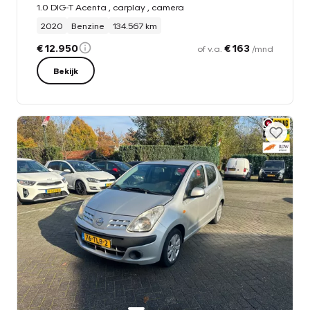
1.0 DIG-T Acenta , carplay , camera
2020
Benzine
134.567 km
€ 12.950
€ 163
of v.a.
/mnd
Bekijk